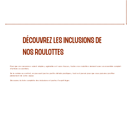
DÉCOUVREZ LES INCLUSIONS DE
NOS ROULOTTES
Pour que vos vacances soient simples, agréables et sans tracas, toutes nos roulottes viennent avec un ensemble complet
d’articles essentiels.
De la cuisine au confort, en passant par les petits détails pratiques, tout est pensé pour que vous puissiez profiter
pleinement de votre séjour.
Découvrez la liste complète des inclusions et partez l’esprit léger.