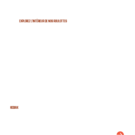
ExploreZ L'INTÉRIEUR de NOS ROULOTTES
KODIAK
DÉCOUVRIR