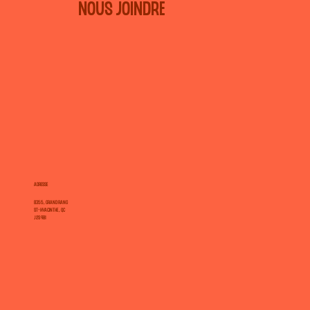
NOUS JOINDRE
ADRESSE
8355, Grand Rang
St-Hyacinthe, Qc
J2S 9B1