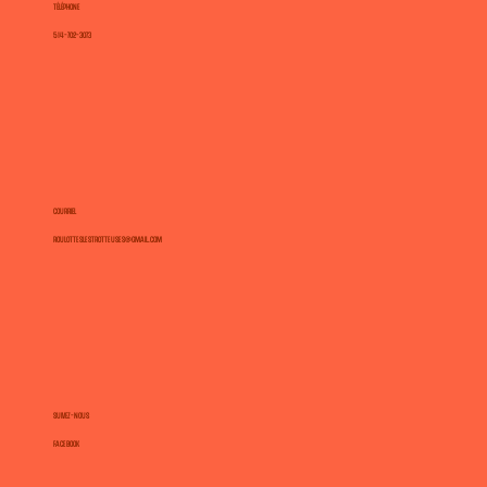
TÉLÉPHONE
514-702-3073
COURRIEL
roulotteslestrotteuses@gmail.com
SUIVEZ-NOUS
Facebook